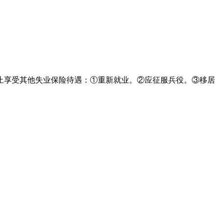
止享受其他失业保险待遇：①重新就业。②应征服兵役。③移居
。