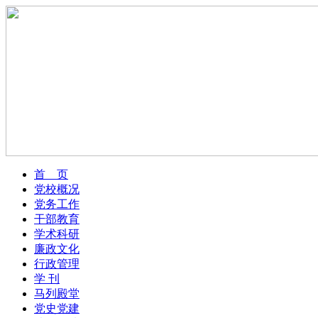
首 页
党校概况
党务工作
干部教育
学术科研
廉政文化
行政管理
学 刊
马列殿堂
党史党建